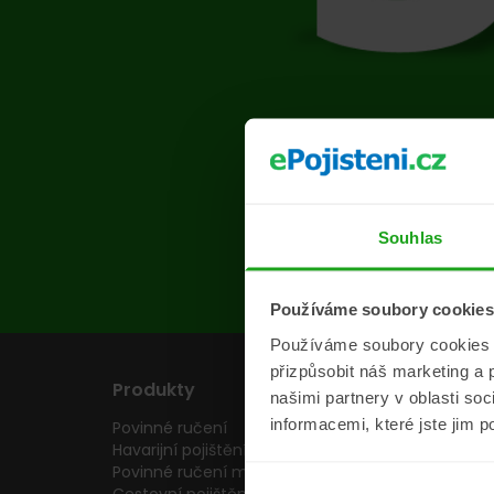
Na s
Souhlas
Používáme soubory cookies
Používáme soubory cookies a 
přizpůsobit náš marketing a 
Produkty
Pojišťovny
našimi partnery v oblasti so
informacemi, které jste jim p
Povinné ručení
Pojišťovny
Havarijní pojištění
Allianz pojišťovn
Povinné ručení motocyklu
Inter partner as