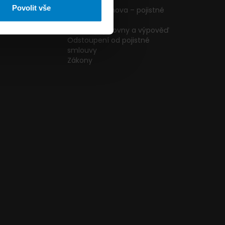
ormulář
podmínky
Povolit vše
g
Pojištění domova – pojistné
podmínky
kazníků
Změna pojišťovny a výpověď
Odstoupení od pojistné
smlouvy
Zákony