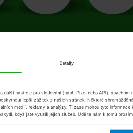
tránce se vyskytla 
Detaily
Přejít na úvodní stránku
další nástroje pro sledování (např. Pixel nebo API), abychom m
poskytnout lepší zážitek z našich stránek. Některé shromážděné
Informace
ePojisteni.c
ciálních médií, reklamy a analýzy. Ti zase mohou tyto informace
oskytli, když jste využili jejich služeb. Udělte nám k tomu prosí
Aktuality
O nás
a
Pojišťovací poradna
Pro média
sistance
Nejčastější dotazy
Kontakt