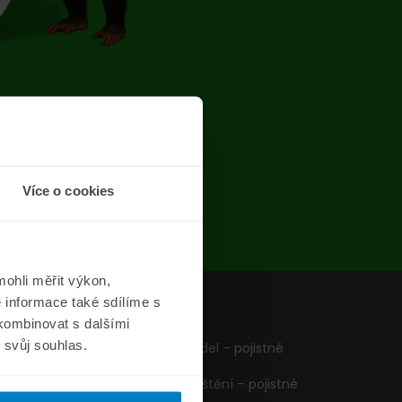
chyba
Více o cookies
ohli měřit výkon,
 informace také sdílíme s
z
Formuláře
 kombinovat s dalšími
m svůj souhlas.
Pojištění vozidel – pojistné
podmínky
Cestovní pojištění – pojistné