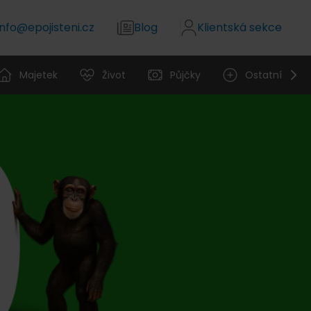
info@epojisteni.cz
Blog
Klientská sekce
Majetek
Život
Půjčky
Ostatní