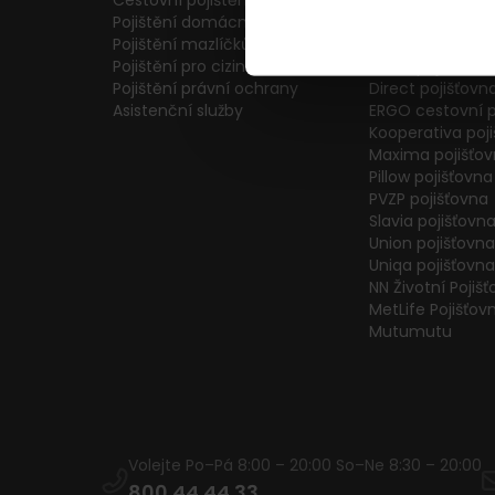
Cestovní pojištění
Colonnade pojiš
Pojištění domácnosti
Generali Česká 
Pojištění mazlíčků
ČPP Pojišťovna
Pojištění pro cizince
ČSOB pojišťovna
Pojištění právní ochrany
Direct pojišťovn
Asistenční služby
ERGO cestovní p
Kooperativa poj
Maxima pojišťo
Pillow pojišťovna
PVZP pojišťovna
Slavia pojišťovn
Union pojišťovna
Uniqa pojišťovna
NN Životní Pojiš
MetLife Pojišťov
Mutumutu
Volejte Po–Pá 8:00 – 20:00 So–Ne 8:30 – 20:00
800 44 44 33