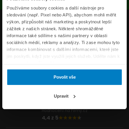
Používáme soubory cookies a další nástroje pro
sledování (např. Pixel nebo API), abychom mohli měřit
Produkty
výkon, přizpůsobit náš marketing a poskytnout lepší
zážitek z našich stránek. Některé shromážděné
Pojišťovny
informace také sdílíme s našimi partnery v oblasti
sociálních médií, reklamy a analýzy. Ti zase mohou tyto
Informace
informace kombinovat s dalšími informacemi, které jste
ePojisteni.cz
jim poskytli, když jste využili jejich služeb. Udělte nám k
tomu prosím svůj souhlas.
Formuláře
Povolit vše
Volejte Po–Pá 8:00 – 20:00 So–Ne 8:30 – 20:00
800 44 44 33
Napište nám
Upravit
info@epojisteni.cz
Hodnocení na Firmy.cz
4,4 z 5