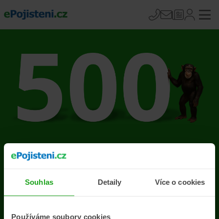
Na stránce se vyskytla
chyba
Souhlas
Detaily
Více o cookies
Přejít na úvodní stránku
Používáme soubory cookies