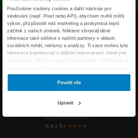
Používáme soubory cookies a další nástroje pro
sledování (např. Pixel nebo API), abychom mohli měřit
Produkty
výkon, přizpůsobit náš marketing a poskytnout lepší
zážitek z našich stránek. Některé shromážděné
Pojišťovny
informace také sdílíme s našimi partnery v oblasti
sociálních médií, reklamy a analýzy. Ti zase mohou tyto
Informace
informace kombinovat s dalšími informacemi, které jste
ePojisteni.cz
jim poskytli, když jste využili jejich služeb. Udělte nám k
tomu prosím svůj souhlas.
Formuláře
Povolit vše
Volejte Po–Pá 8:00 – 20:00 So–Ne 8:30 – 20:00
800 44 44 33
Napište nám
Upravit
info@epojisteni.cz
Hodnocení na Firmy.cz
4,4 z 5