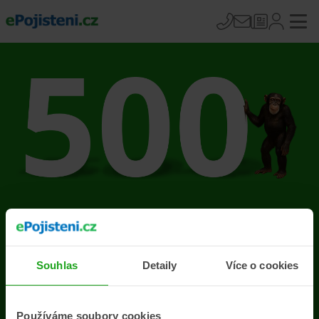
Na stránce se vyskytla
chyba
Souhlas
Detaily
Více o cookies
Přejít na úvodní stránku
Používáme soubory cookies