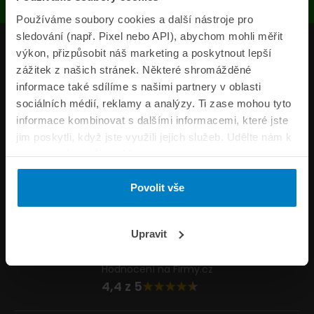
Používáme soubory cookies a další nástroje pro
sledování (např. Pixel nebo API), abychom mohli měřit
Produkty
výkon, přizpůsobit náš marketing a poskytnout lepší
zážitek z našich stránek. Některé shromážděné
Pojišťovny
informace také sdílíme s našimi partnery v oblasti
sociálních médií, reklamy a analýzy. Ti zase mohou tyto
Informace
informace kombinovat s dalšími informacemi, které jste
ePojisteni.cz
jim poskytli, když jste využili jejich služeb. Udělte nám k
tomu prosím svůj souhlas.
Formuláře
Povolit vše
Volejte Po–Pá 8:00 – 20:00 So–Ne 8:30 – 20:00
800 44 44 33
Napište nám
Upravit
info@epojisteni.cz
Hodnocení na Firmy.cz
4,4 z 5