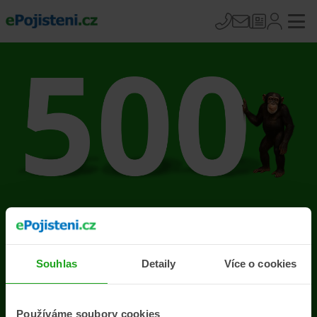
Na stránce se vyskytla
chyba
Souhlas
Detaily
Více o cookies
Přejít na úvodní stránku
Používáme soubory cookies