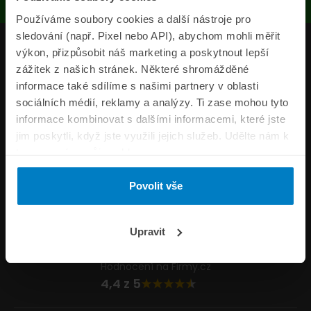
Používáme soubory cookies a další nástroje pro
sledování (např. Pixel nebo API), abychom mohli měřit
Produkty
výkon, přizpůsobit náš marketing a poskytnout lepší
zážitek z našich stránek. Některé shromážděné
Pojišťovny
informace také sdílíme s našimi partnery v oblasti
sociálních médií, reklamy a analýzy. Ti zase mohou tyto
Informace
informace kombinovat s dalšími informacemi, které jste
ePojisteni.cz
jim poskytli, když jste využili jejich služeb. Udělte nám k
tomu prosím svůj souhlas.
Formuláře
Povolit vše
Volejte Po–Pá 8:00 – 20:00 So–Ne 8:30 – 20:00
800 44 44 33
Napište nám
Upravit
info@epojisteni.cz
Hodnocení na Firmy.cz
4,4 z 5