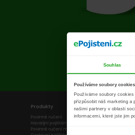
Na s
Souhlas
Používáme soubory cookies
Používáme soubory cookies a 
přizpůsobit náš marketing a 
Produkty
Pojišťovny
našimi partnery v oblasti so
informacemi, které jste jim p
Povinné ručení
Pojišťovny
Havarijní pojištění
Allianz pojišťovn
Povinné ručení motocyklu
Inter partner as