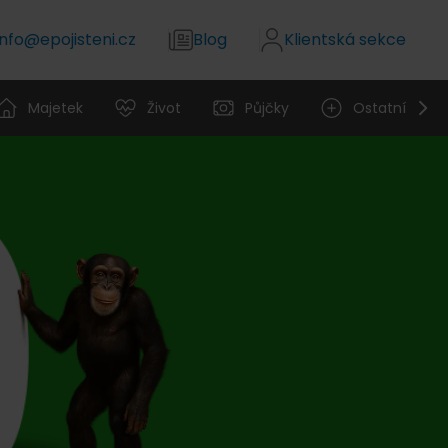
info@epojisteni.cz
Blog
Klientská sekce
Majetek
Život
Půjčky
Ostatní