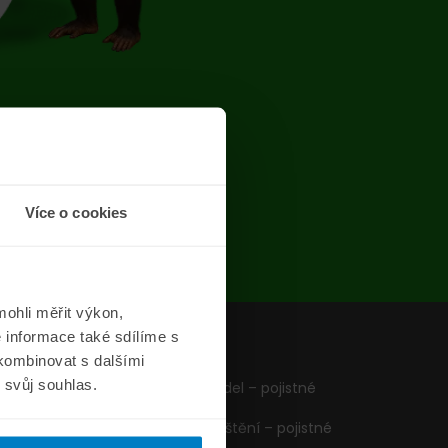
chyba
Více o cookies
ohli měřit výkon,
 informace také sdílíme s
z
Formuláře
 kombinovat s dalšími
m svůj souhlas.
Pojištění vozidel – pojistné
podmínky
Cestovní pojištění – pojistné