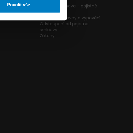
ormulář
podmínky
Povolit vše
g
Pojištění domova – pojistné
podmínky
kazníků
Změna pojišťovny a výpověď
Odstoupení od pojistné
smlouvy
Zákony