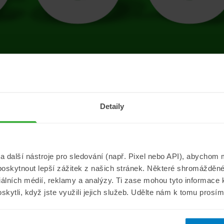
tránce se vyskytla 
Detaily
Přejít na úvodní stránku
další nástroje pro sledování (např. Pixel nebo API), abychom m
poskytnout lepší zážitek z našich stránek. Některé shromážděné
Informace
ePojisteni.c
ciálních médií, reklamy a analýzy. Ti zase mohou tyto informace
oskytli, když jste využili jejich služeb. Udělte nám k tomu prosí
Aktuality
O nás
a
Pojišťovací poradna
Pro média
sistance
Nejčastější dotazy
Kontakt