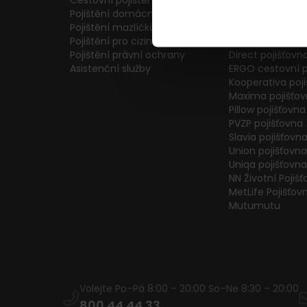
Cestovní pojištění
Colonnade pojiš
Pojištění domácnosti
Generali Česká 
Pojištění mazlíčků
ČPP Pojišťovna
Pojištění pro cizince
ČSOB pojišťovna
Pojištění právní ochrany
Direct pojišťovn
Asistenční služby
ERGO cestovní p
Kooperativa poj
Maxima pojišťo
Pillow pojišťovna
PVZP pojišťovna
Slavia pojišťovn
Union pojišťovna
Uniqa pojišťovna
NN Životní Pojiš
MetLife Pojišťov
Mutumutu
Volejte Po–Pá 8:00 – 20:00 So–Ne 8:30 – 20:00
800 44 44 33