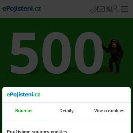
Na stránce se vyskytla
chyba
Souhlas
Detaily
Více o cookies
Přejít na úvodní stránku
Používáme soubory cookies