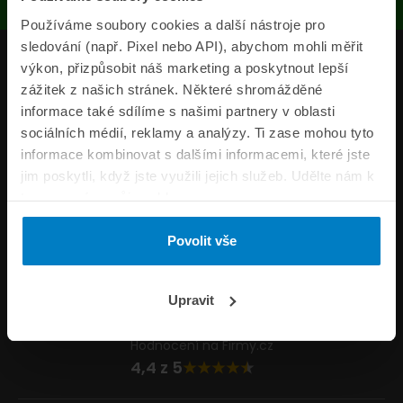
Používáme soubory cookies a další nástroje pro
sledování (např. Pixel nebo API), abychom mohli měřit
Produkty
výkon, přizpůsobit náš marketing a poskytnout lepší
zážitek z našich stránek. Některé shromážděné
Pojišťovny
informace také sdílíme s našimi partnery v oblasti
sociálních médií, reklamy a analýzy. Ti zase mohou tyto
Informace
informace kombinovat s dalšími informacemi, které jste
ePojisteni.cz
jim poskytli, když jste využili jejich služeb. Udělte nám k
tomu prosím svůj souhlas.
Formuláře
Povolit vše
Volejte Po–Pá 8:00 – 20:00 So–Ne 8:30 – 20:00
800 44 44 33
Napište nám
Upravit
info@epojisteni.cz
Hodnocení na Firmy.cz
4,4 z 5