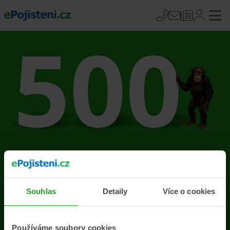
Na stránce se vyskytla
chyba
Souhlas
Detaily
Více o cookies
Přejít na úvodní stránku
Používáme soubory cookies