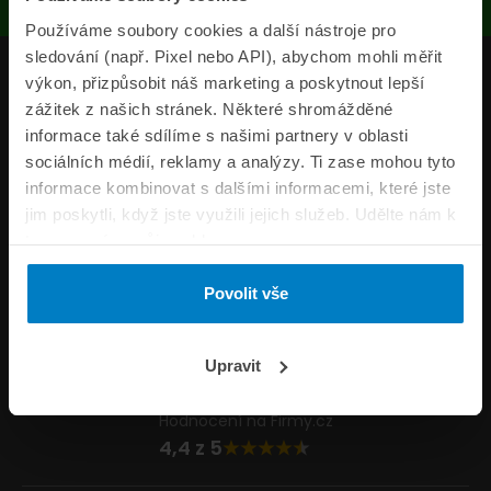
Používáme soubory cookies a další nástroje pro
sledování (např. Pixel nebo API), abychom mohli měřit
Produkty
výkon, přizpůsobit náš marketing a poskytnout lepší
zážitek z našich stránek. Některé shromážděné
Pojišťovny
informace také sdílíme s našimi partnery v oblasti
sociálních médií, reklamy a analýzy. Ti zase mohou tyto
Informace
informace kombinovat s dalšími informacemi, které jste
ePojisteni.cz
jim poskytli, když jste využili jejich služeb. Udělte nám k
tomu prosím svůj souhlas.
Formuláře
Povolit vše
Volejte Po–Pá 8:00 – 20:00 So–Ne 8:30 – 20:00
800 44 44 33
Napište nám
Upravit
info@epojisteni.cz
Hodnocení na Firmy.cz
4,4 z 5