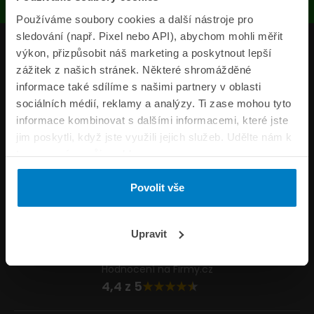
Používáme soubory cookies a další nástroje pro
sledování (např. Pixel nebo API), abychom mohli měřit
Produkty
výkon, přizpůsobit náš marketing a poskytnout lepší
zážitek z našich stránek. Některé shromážděné
Pojišťovny
informace také sdílíme s našimi partnery v oblasti
sociálních médií, reklamy a analýzy. Ti zase mohou tyto
Informace
informace kombinovat s dalšími informacemi, které jste
ePojisteni.cz
jim poskytli, když jste využili jejich služeb. Udělte nám k
tomu prosím svůj souhlas.
Formuláře
Povolit vše
Volejte Po–Pá 8:00 – 20:00 So–Ne 8:30 – 20:00
800 44 44 33
Napište nám
Upravit
info@epojisteni.cz
Hodnocení na Firmy.cz
4,4 z 5