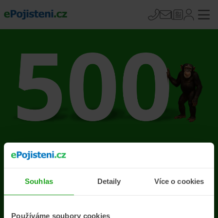
Na stránce se vyskytla
chyba
Souhlas
Detaily
Více o cookies
Přejít na úvodní stránku
Používáme soubory cookies