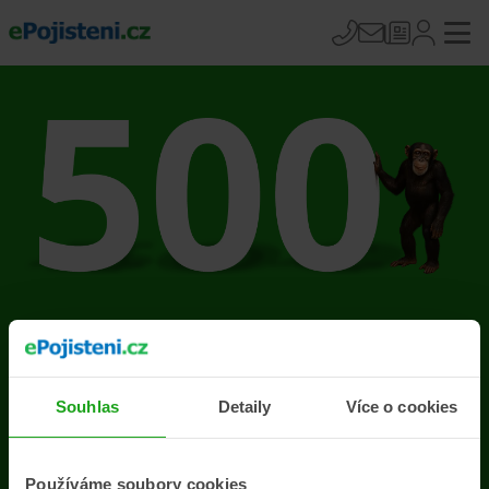
Na stránce se vyskytla
chyba
Souhlas
Detaily
Více o cookies
Přejít na úvodní stránku
Používáme soubory cookies