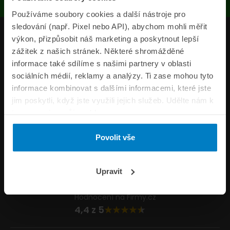
Používáme soubory cookies a další nástroje pro
sledování (např. Pixel nebo API), abychom mohli měřit
Produkty
výkon, přizpůsobit náš marketing a poskytnout lepší
zážitek z našich stránek. Některé shromážděné
Pojišťovny
informace také sdílíme s našimi partnery v oblasti
sociálních médií, reklamy a analýzy. Ti zase mohou tyto
Informace
informace kombinovat s dalšími informacemi, které jste
ePojisteni.cz
jim poskytli, když jste využili jejich služeb. Udělte nám k
tomu prosím svůj souhlas.
Formuláře
Povolit vše
Volejte Po–Pá 8:00 – 20:00 So–Ne 8:30 – 20:00
800 44 44 33
Napište nám
Upravit
info@epojisteni.cz
Hodnocení na Firmy.cz
4,4 z 5