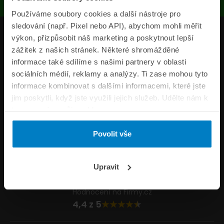
Používáme soubory cookies a další nástroje pro
sledování (např. Pixel nebo API), abychom mohli měřit
Produkty
výkon, přizpůsobit náš marketing a poskytnout lepší
zážitek z našich stránek. Některé shromážděné
Pojišťovny
informace také sdílíme s našimi partnery v oblasti
sociálních médií, reklamy a analýzy. Ti zase mohou tyto
Informace
informace kombinovat s dalšími informacemi, které jste
ePojisteni.cz
jim poskytli, když jste využili jejich služeb. Udělte nám k
tomu prosím svůj souhlas.
Formuláře
Povolit vše
Volejte Po–Pá 8:00 – 20:00 So–Ne 8:30 – 20:00
800 44 44 33
Napište nám
Upravit
info@epojisteni.cz
Hodnocení na Firmy.cz
4,4 z 5