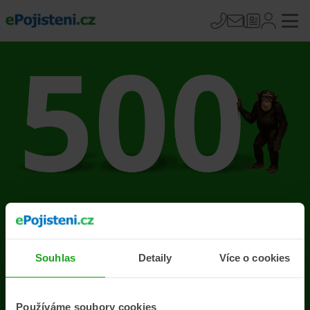
Na stránce se vyskytla
chyba
Souhlas
Detaily
Více o cookies
Přejít na úvodní stránku
Používáme soubory cookies