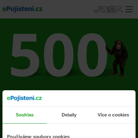
Na stránce se vyskytla
chyba
Souhlas
Detaily
Více o cookies
Přejít na úvodní stránku
Používáme soubory cookies