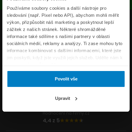
Používáme soubory cookies a další nástroje pro
sledování (např. Pixel nebo API), abychom mohli měřit
Produkty
výkon, přizpůsobit náš marketing a poskytnout lepší
zážitek z našich stránek. Některé shromážděné
Pojišťovny
informace také sdílíme s našimi partnery v oblasti
sociálních médií, reklamy a analýzy. Ti zase mohou tyto
Informace
informace kombinovat s dalšími informacemi, které jste
ePojisteni.cz
jim poskytli, když jste využili jejich služeb. Udělte nám k
tomu prosím svůj souhlas.
Formuláře
Povolit vše
Volejte Po–Pá 8:00 – 20:00 So–Ne 8:30 – 20:00
800 44 44 33
Napište nám
Upravit
info@epojisteni.cz
Hodnocení na Firmy.cz
4,4 z 5