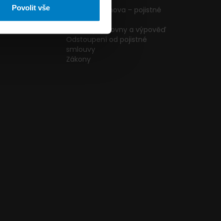
ormulář
podmínky
Povolit vše
g
Pojištění domova – pojistné
podmínky
kazníků
Změna pojišťovny a výpověď
Odstoupení od pojistné
smlouvy
Zákony