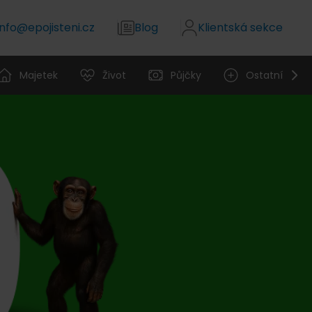
info@epojisteni.cz
Blog
Klientská sekce
Majetek
Život
Půjčky
Ostatní