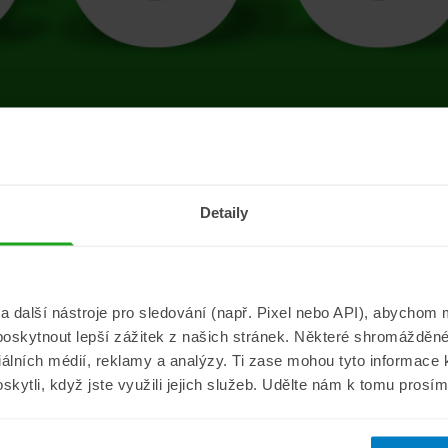
tránce se vyskytla 
Detaily
Přejít na úvodní stránku
další nástroje pro sledování (např. Pixel nebo API), abychom m
poskytnout lepší zážitek z našich stránek. Některé shromážděné
Informace
ePojisteni.c
ciálních médií, reklamy a analýzy. Ti zase mohou tyto informace
oskytli, když jste využili jejich služeb. Udělte nám k tomu prosí
Aktuality
O nás
a
Pojišťovací poradna
Pro média
sistance
Nejčastější dotazy
Kontakt