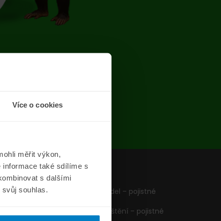
chyba
Více o cookies
ohli měřit výkon,
 informace také sdílíme s
z
Formuláře
 kombinovat s dalšími
m svůj souhlas.
Pojištění vozidel – pojistné
podmínky
Cestovní pojištění – pojistné