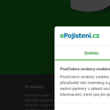
Na s
Souhlas
Používáme soubory cookies
Používáme soubory cookies a 
přizpůsobit náš marketing a 
Produkty
Pojišťovny
našimi partnery v oblasti so
informacemi, které jste jim p
Povinné ručení
Pojišťovny
Havarijní pojištění
Allianz pojišťovn
Povinné ručení motocyklu
Inter partner as