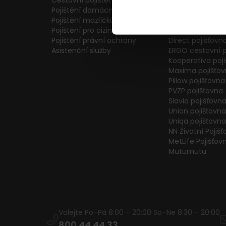
Cestovní pojištění
Colonnade pojiš
Pojištění domácnosti
Generali Česká 
Pojištění mazlíčků
ČPP Pojišťovna
Pojištění pro cizince
ČSOB pojišťovna
Pojištění právní ochrany
Direct pojišťovn
Asistenční služby
ERGO cestovní p
Kooperativa poj
Maxima pojišťo
Pillow pojišťovna
PVZP pojišťovna
Slavia pojišťovn
Union pojišťovna
Uniqa pojišťovna
NN Životní Pojiš
MetLife Pojišťov
Mutumutu
Volejte Po–Pá 8:00 – 20:00 So–Ne 8:30 – 20:00
800 44 44 33