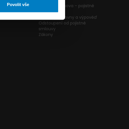
ormulář
podmínky
Povolit vše
g
Pojištění domova – pojistné
podmínky
kazníků
Změna pojišťovny a výpověď
Odstoupení od pojistné
smlouvy
Zákony