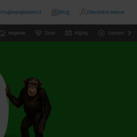
info@epojisteni.cz
Blog
Klientská sekce
Majetek
Život
Půjčky
Ostatní