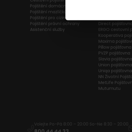
Cestovní pojištění
Colonnade pojiš
Pojištění domácnosti
Generali Česká 
Pojištění mazlíčků
ČPP Pojišťovna
Pojištění pro cizince
ČSOB pojišťovna
Pojištění právní ochrany
Direct pojišťovn
Asistenční služby
ERGO cestovní p
Kooperativa poj
Maxima pojišťo
Pillow pojišťovna
PVZP pojišťovna
Slavia pojišťovn
Union pojišťovna
Uniqa pojišťovna
NN Životní Pojiš
MetLife Pojišťov
Mutumutu
Volejte Po–Pá 8:00 – 20:00 So–Ne 8:30 – 20:00
800 44 44 33