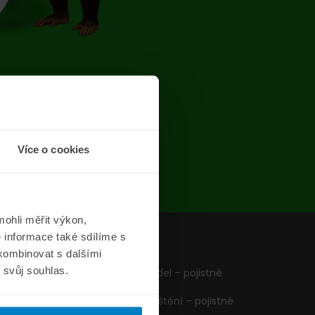
chyba
Více o cookies
ohli měřit výkon,
 informace také sdílíme s
z
Formuláře
 kombinovat s dalšími
m svůj souhlas.
Pojištění vozidel – pojistné
podmínky
Cestovní pojištění – pojistné