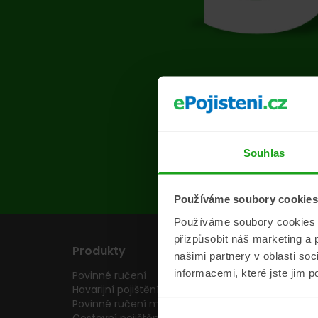
Na s
Souhlas
Používáme soubory cookies
Používáme soubory cookies a 
přizpůsobit náš marketing a 
Produkty
Pojišťovny
našimi partnery v oblasti so
informacemi, které jste jim p
Povinné ručení
Pojišťovny
Havarijní pojištění
Allianz pojišťovn
Povinné ručení motocyklu
Inter partner as