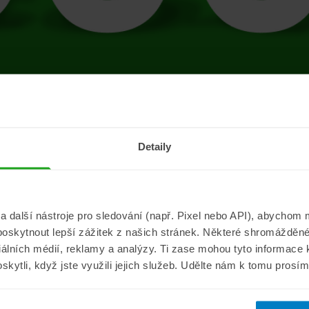
tránce se vyskytla 
Detaily
Přejít na úvodní stránku
další nástroje pro sledování (např. Pixel nebo API), abychom m
poskytnout lepší zážitek z našich stránek. Některé shromážděné
Informace
ePojisteni.c
ciálních médií, reklamy a analýzy. Ti zase mohou tyto informace
oskytli, když jste využili jejich služeb. Udělte nám k tomu prosí
Aktuality
O nás
a
Pojišťovací poradna
Pro média
sistance
Nejčastější dotazy
Kontakt