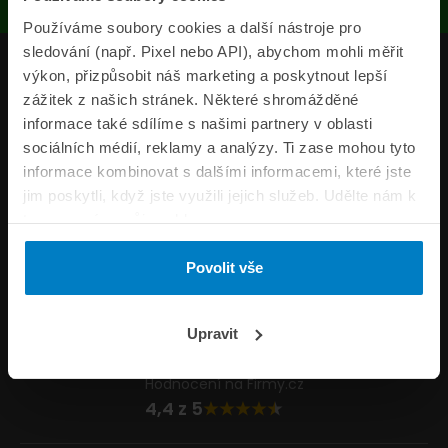
Používáme soubory cookies a další nástroje pro
sledování (např. Pixel nebo API), abychom mohli měřit
Produkty
výkon, přizpůsobit náš marketing a poskytnout lepší
zážitek z našich stránek. Některé shromážděné
Pojišťovny
informace také sdílíme s našimi partnery v oblasti
sociálních médií, reklamy a analýzy. Ti zase mohou tyto
Informace
informace kombinovat s dalšími informacemi, které jste
ePojisteni.cz
jim poskytli, když jste využili jejich služeb. Udělte nám k
tomu prosím svůj souhlas.
Formuláře
Povolit vše
Volejte Po–Pá 8:00 – 20:00 So–Ne 8:30 – 20:00
800 44 44 33
Napište nám
Upravit
info@epojisteni.cz
Hodnocení na Firmy.cz
4,4 z 5