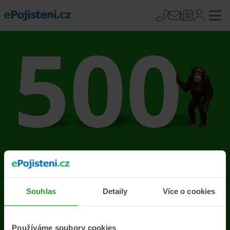
Na stránce se vyskytla
chyba
Souhlas
Detaily
Více o cookies
Přejít na úvodní stránku
Používáme soubory cookies