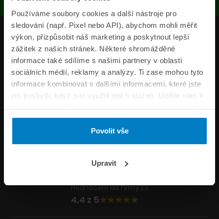
Používáme soubory cookies a další nástroje pro
sledování (např. Pixel nebo API), abychom mohli měřit
Produkty
výkon, přizpůsobit náš marketing a poskytnout lepší
zážitek z našich stránek. Některé shromážděné
Pojišťovny
informace také sdílíme s našimi partnery v oblasti
sociálních médií, reklamy a analýzy. Ti zase mohou tyto
Informace
informace kombinovat s dalšími informacemi, které jste
ePojisteni.cz
jim poskytli, když jste využili jejich služeb. Udělte nám k
tomu prosím svůj souhlas.
Formuláře
Povolit vše
Volejte Po–Pá 8:00 – 20:00 So–Ne 8:30 – 20:00
800 44 44 33
Napište nám
Upravit
info@epojisteni.cz
Hodnocení na Firmy.cz
4,4 z 5