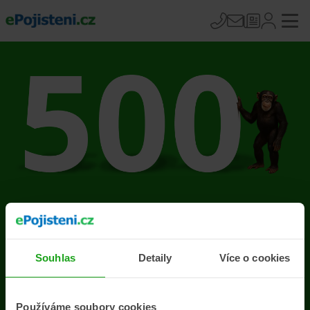
Na stránce se vyskytla
chyba
Souhlas
Detaily
Více o cookies
Přejít na úvodní stránku
Používáme soubory cookies