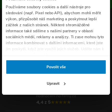
Používáme soubory cookies a další nástroje pro
sledování (např. Pixel nebo API), abychom mohli měřit
Produkty
výkon, přizpůsobit náš marketing a poskytnout lepší
zážitek z našich stránek. Některé shromážděné
Pojišťovny
informace také sdílíme s našimi partnery v oblasti
sociálních médií, reklamy a analýzy. Ti zase mohou tyto
Informace
informace kombinovat s dalšími informacemi, které jste
ePojisteni.cz
jim poskytli, když jste využili jejich služeb. Udělte nám k
tomu prosím svůj souhlas.
Formuláře
Povolit vše
Volejte Po–Pá 8:00 – 20:00 So–Ne 8:30 – 20:00
800 44 44 33
Napište nám
Upravit
info@epojisteni.cz
Hodnocení na Firmy.cz
4,4 z 5