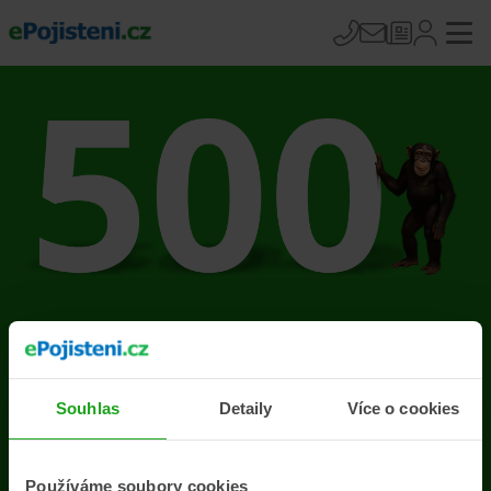
Na stránce se vyskytla
chyba
Souhlas
Detaily
Více o cookies
Přejít na úvodní stránku
Používáme soubory cookies