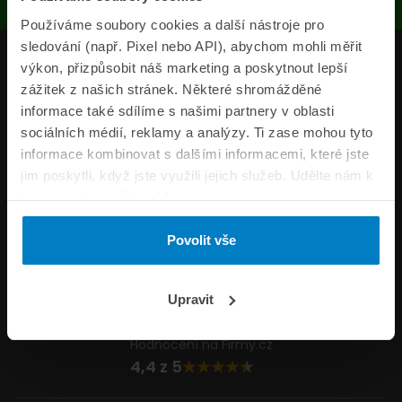
Používáme soubory cookies a další nástroje pro
sledování (např. Pixel nebo API), abychom mohli měřit
Produkty
výkon, přizpůsobit náš marketing a poskytnout lepší
zážitek z našich stránek. Některé shromážděné
Pojišťovny
informace také sdílíme s našimi partnery v oblasti
sociálních médií, reklamy a analýzy. Ti zase mohou tyto
Informace
informace kombinovat s dalšími informacemi, které jste
ePojisteni.cz
jim poskytli, když jste využili jejich služeb. Udělte nám k
tomu prosím svůj souhlas.
Formuláře
Povolit vše
Volejte Po–Pá 8:00 – 20:00 So–Ne 8:30 – 20:00
800 44 44 33
Napište nám
Upravit
info@epojisteni.cz
Hodnocení na Firmy.cz
4,4 z 5