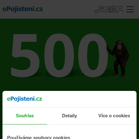
Na stránce se vyskytla
chyba
Souhlas
Detaily
Více o cookies
Přejít na úvodní stránku
Používáme soubory cookies