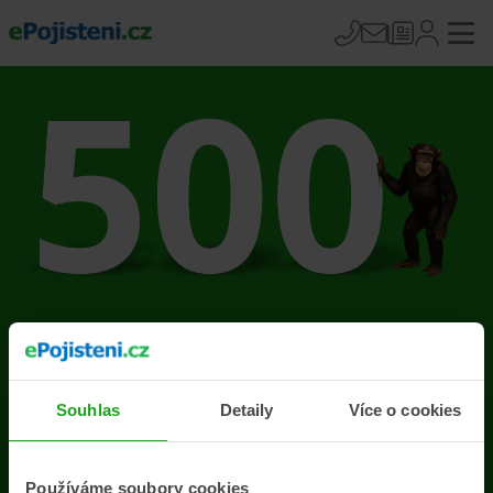
Na stránce se vyskytla
chyba
Souhlas
Detaily
Více o cookies
Přejít na úvodní stránku
Používáme soubory cookies