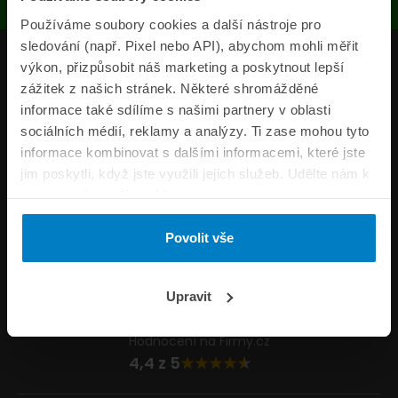
Používáme soubory cookies a další nástroje pro
sledování (např. Pixel nebo API), abychom mohli měřit
Produkty
výkon, přizpůsobit náš marketing a poskytnout lepší
zážitek z našich stránek. Některé shromážděné
Pojišťovny
informace také sdílíme s našimi partnery v oblasti
sociálních médií, reklamy a analýzy. Ti zase mohou tyto
Informace
informace kombinovat s dalšími informacemi, které jste
ePojisteni.cz
jim poskytli, když jste využili jejich služeb. Udělte nám k
tomu prosím svůj souhlas.
Formuláře
Povolit vše
Volejte Po–Pá 8:00 – 20:00 So–Ne 8:30 – 20:00
800 44 44 33
Napište nám
Upravit
info@epojisteni.cz
Hodnocení na Firmy.cz
4,4 z 5