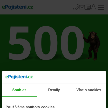
Na stránce se vyskytla
chyba
Souhlas
Detaily
Více o cookies
Přejít na úvodní stránku
Používáme soubory cookies