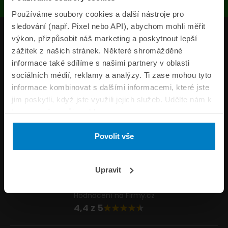
Používáme soubory cookies a další nástroje pro
sledování (např. Pixel nebo API), abychom mohli měřit
Produkty
výkon, přizpůsobit náš marketing a poskytnout lepší
zážitek z našich stránek. Některé shromážděné
Pojišťovny
informace také sdílíme s našimi partnery v oblasti
sociálních médií, reklamy a analýzy. Ti zase mohou tyto
Informace
informace kombinovat s dalšími informacemi, které jste
ePojisteni.cz
jim poskytli, když jste využili jejich služeb. Udělte nám k
tomu prosím svůj souhlas.
Formuláře
Povolit vše
Volejte Po–Pá 8:00 – 20:00 So–Ne 8:30 – 20:00
800 44 44 33
Napište nám
Upravit
info@epojisteni.cz
Hodnocení na Firmy.cz
4,4 z 5