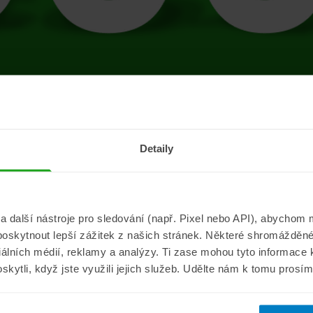
tránce se vyskytla 
Detaily
Přejít na úvodní stránku
další nástroje pro sledování (např. Pixel nebo API), abychom m
poskytnout lepší zážitek z našich stránek. Některé shromážděné
Informace
ePojisteni.c
ciálních médií, reklamy a analýzy. Ti zase mohou tyto informace
oskytli, když jste využili jejich služeb. Udělte nám k tomu prosí
Aktuality
O nás
a
Pojišťovací poradna
Pro média
sistance
Nejčastější dotazy
Kontakt