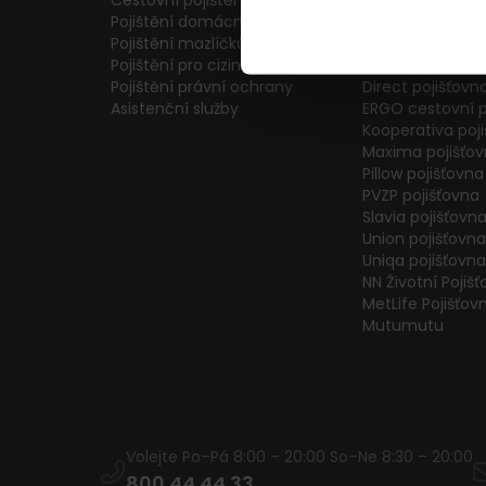
Cestovní pojištění
Colonnade pojiš
Pojištění domácnosti
Generali Česká 
Pojištění mazlíčků
ČPP Pojišťovna
Pojištění pro cizince
ČSOB pojišťovna
Pojištění právní ochrany
Direct pojišťovn
Asistenční služby
ERGO cestovní p
Kooperativa poj
Maxima pojišťo
Pillow pojišťovna
PVZP pojišťovna
Slavia pojišťovn
Union pojišťovna
Uniqa pojišťovna
NN Životní Pojiš
MetLife Pojišťov
Mutumutu
Volejte Po–Pá 8:00 – 20:00 So–Ne 8:30 – 20:00
800 44 44 33