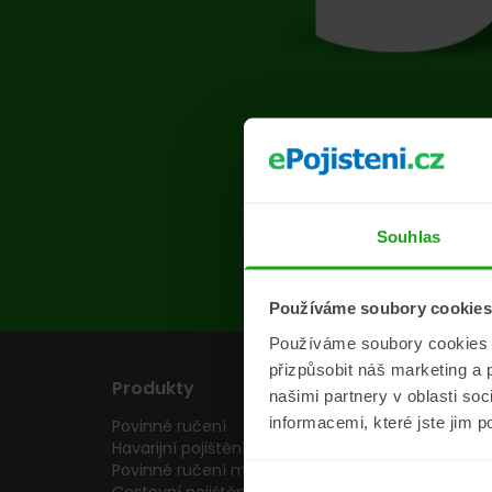
Na s
Souhlas
Používáme soubory cookies
Používáme soubory cookies a 
přizpůsobit náš marketing a 
Produkty
Pojišťovny
našimi partnery v oblasti so
informacemi, které jste jim p
Povinné ručení
Pojišťovny
Havarijní pojištění
Allianz pojišťovn
Povinné ručení motocyklu
Inter partner as