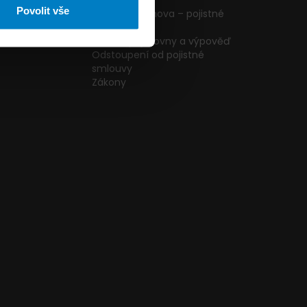
ormulář
podmínky
Povolit vše
g
Pojištění domova – pojistné
podmínky
kazníků
Změna pojišťovny a výpověď
Odstoupení od pojistné
smlouvy
Zákony