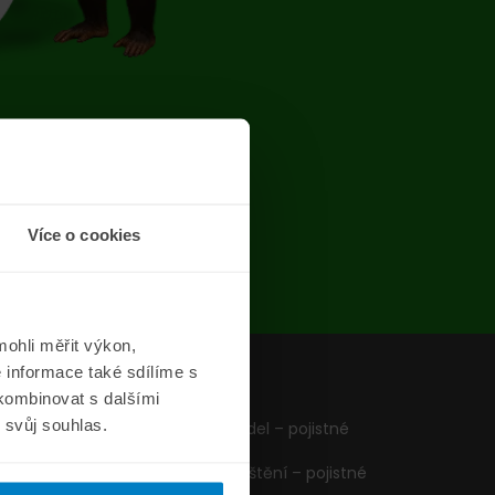
chyba
Více o cookies
ohli měřit výkon,
 informace také sdílíme s
z
Formuláře
 kombinovat s dalšími
m svůj souhlas.
Pojištění vozidel – pojistné
podmínky
Cestovní pojištění – pojistné