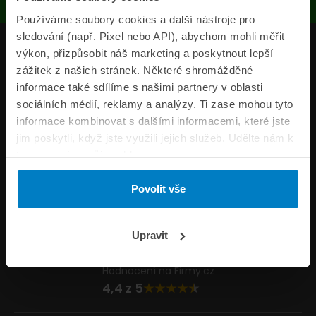
Používáme soubory cookies a další nástroje pro
sledování (např. Pixel nebo API), abychom mohli měřit
Produkty
výkon, přizpůsobit náš marketing a poskytnout lepší
zážitek z našich stránek. Některé shromážděné
Pojišťovny
informace také sdílíme s našimi partnery v oblasti
sociálních médií, reklamy a analýzy. Ti zase mohou tyto
Informace
informace kombinovat s dalšími informacemi, které jste
ePojisteni.cz
jim poskytli, když jste využili jejich služeb. Udělte nám k
tomu prosím svůj souhlas.
Formuláře
Povolit vše
Volejte Po–Pá 8:00 – 20:00 So–Ne 8:30 – 20:00
800 44 44 33
Napište nám
Upravit
info@epojisteni.cz
Hodnocení na Firmy.cz
4,4 z 5