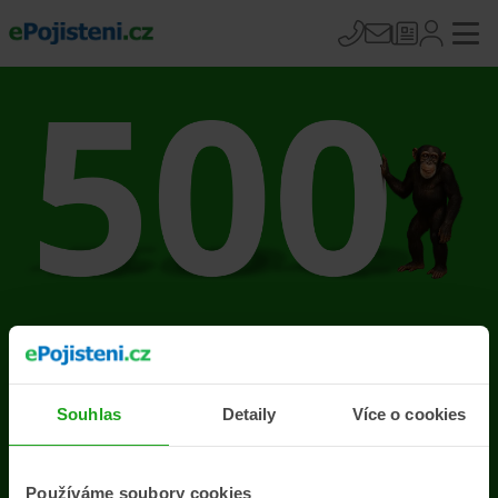
Na stránce se vyskytla
chyba
Souhlas
Detaily
Více o cookies
Přejít na úvodní stránku
Používáme soubory cookies